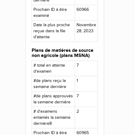
dernière
Prochain ID à être
60966
examiné
Date la plus proche
Novembre
reçue dans la file
28, 2023
d'attente
Plans de matières de source
non agricole (plans MSNA)
# total en attente
7
d'examen
#de plans reçu la
1
semaine dernière
#de plans approuvés
7
la semaine dernière
# d'examens
2
entamés la semaine
dernière8
Prochain ID à être
60965