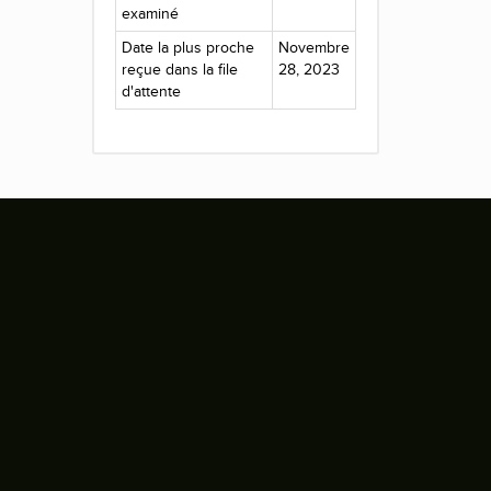
examiné
Date la plus proche
Novembre
reçue dans la file
28, 2023
d'attente