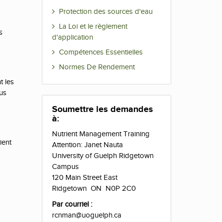
Protection des sources d'eau
La Loi et le règlement
s
d'application
Compétences Essentielles
Normes De Rendement
t les
ous
Soumettre les demandes
à:
Nutrient Management Training
ient
Attention: Janet Nauta
University of Guelph Ridgetown
Campus
120 Main Street East
Ridgetown ON N0P 2C0
Par courriel :
rcnman@uoguelph.ca