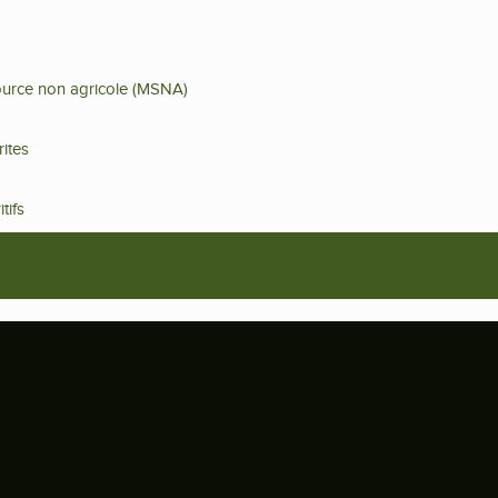
source non agricole (MSNA)
ites
tifs